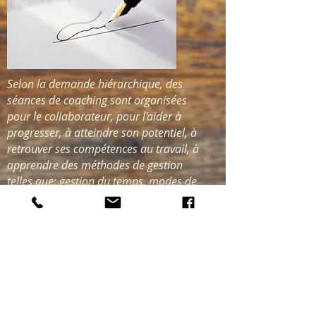
Selon la demande hiérarchique, des
séances de coaching sont organisées
pour le collaborateur, pour l'aider à
progresser, à atteindre son potentiel, à
retrouver ses compétences au travail, à
apprendre des méthodes de gestion
telles que: gestion du temps, modes de
communication, gestion du stress,
résolution de conflits, leadership,
gestion d'une équipe, ...
Pour ces séances de coaching,
l'implication de la hiérarchie est
requise.