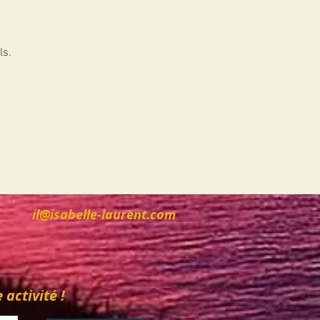
ls.
il@isabelle-laurent.com
activité !