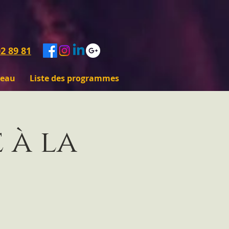
2 89 81
deau
Liste des programmes
 à la