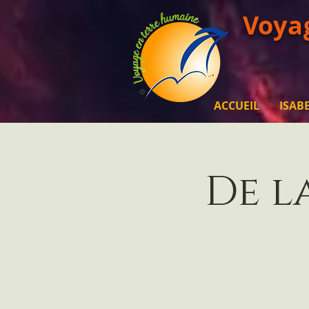
Voya
ACCUEIL
ISAB
De l