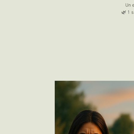
Un e
🌿 1 s