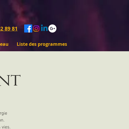
2 89 81
deau
Liste des programmes
ent
rgie
on.
 vies.