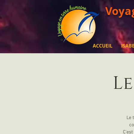
Voya
ACCUEIL
ISAB
Le
Le 
co
C'est