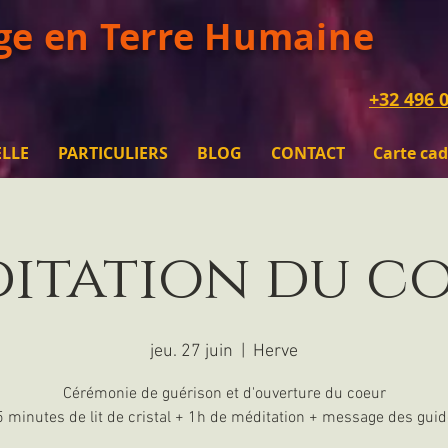
ge en Terre Humaine
+32 496 0
ELLE
PARTICULIERS
BLOG
CONTACT
Carte ca
itation du c
jeu. 27 juin
  |  
Herve
Cérémonie de guérison et d'ouverture du coeur
 minutes de lit de cristal + 1h de méditation + message des gui