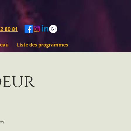
2 89 81
deau
Liste des programmes
oeur
des