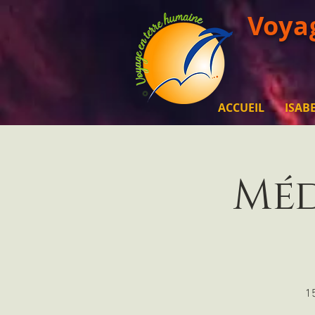
Voya
ACCUEIL
ISAB
Méd
15