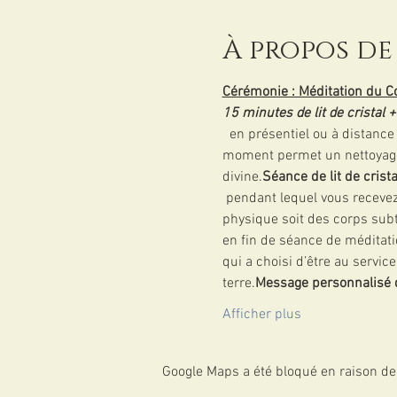
À propos de
Cérémonie : Méditation du C
15 minutes de lit de cristal
  en présentiel ou à distanc
moment permet un nettoyage e
divine.
Séance de lit de crista
 pendant lequel vous recevez chacun un travail de nettoyage, de libération ou de guérison au niveau soit du corps 
physique soit des corps subt
en fin de séance de méditati
qui a choisi d’être au servic
terre.
Message personnalisé 
Afficher plus
Google Maps a été bloqué en raison de