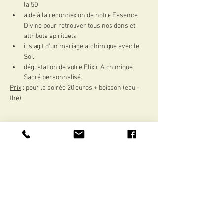
la 5D.
aide à la reconnexion de notre Essence 
Divine pour retrouver tous nos dons et 
attributs spirituels.
il s'agit d'un mariage alchimique avec le 
Soi.
dégustation de votre Elixir Alchimique 
Sacré personnalisé.
Prix
 : pour la soirée 20 euros + boisson (eau - 
thé)
Share this event
il@isabelle-laurent.com