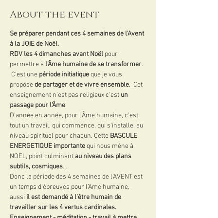
About the event
Se préparer pendant ces 4 semaines de l'Avent 
à la JOIE de Noël.
RDV
les 4 dimanches avant Noël
 pour 
permettre à 
l’Âme humaine de se transformer
. 
 C'est une 
période initiatique
 que je vous 
propose 
de partager et de vivre ensemble
.  Cet 
enseignement n'est pas religieux c'est 
un 
passage pour l'Âme
.
D’année en année, pour l’Âme humaine, c’est 
tout un travail, qui commence, qui s’installe, au 
niveau spirituel pour chacun. Cette 
BASCULE 
ENERGETIQUE importante
 qui nous mène à 
NOEL, point culminant 
au niveau des plans 
subtils, cosmiques
….
Donc la période des 4 semaines de l’AVENT est 
un temps d’épreuves pour l’Ame humaine, 
aussi
 il est demandé à l’être humain de 
travailler sur les 4 vertus cardinales.
Enseignement - méditation - travail à mettre 