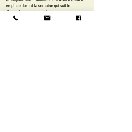
en place durant la semaine qui suit le 
dimanche et partages de ce que vous avez 
vécu.
Dates et heures
 : 2 groupes possibles car pas 
plus…
Show More
Share this event
il@isabelle-laurent.com
© 2018 par Isabelle Laurent
Subscribe to our mailing list. Don't
miss any activities!